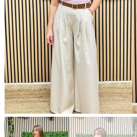
BISUTERIA
BOLSOS Y MONEDEROS
CALZADO
COMPLEMENTOS
TECNOLOGIA
HOGAR
TARJETAS REGALO