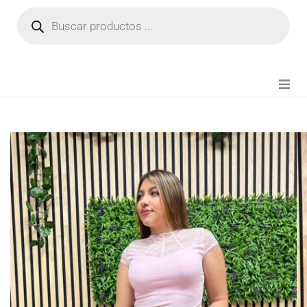
NOVEDADES
FIANZA TIKTOK
MODA CHICA
BEAUTY
PERFUMES