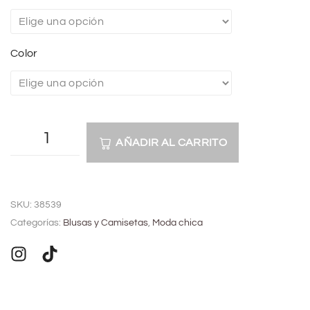
Color
AÑADIR AL CARRITO
A
l
SKU:
38539
t
Categorías:
Blusas y Camisetas
,
Moda chica
e
r
n
a
t