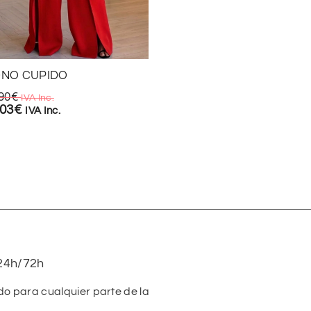
CONJUNTO MODEL
19,90
€
IVA Inc.
NO CUPIDO
13,93
€
IVA Inc.
90
€
IVA Inc.
,03
€
IVA Inc.
24h/72h
do para cualquier parte de la