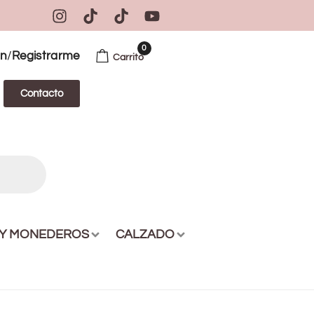
0
/
ón
Registrarme
Carrito
Contacto
 Y MONEDEROS
CALZADO