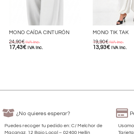
MONO CAÍDA CINTURÓN
MONO TIK TAK
24,90
€
19,90
€
IVA Inc.
IVA Inc.
17,43
€
13,93
€
IVA Inc.
IVA Inc.
¿No quieres esperar?
P
Puedes recoger tu pedido en: C/ Melchor de
Usamos
Macanaz, 12 Bajo Local – 02400 Hellín
Tarjeta