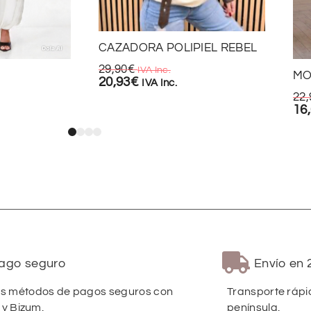
CAZADORA POLIPIEL REBEL
29,90
€
IVA Inc.
MO
20,93
€
IVA Inc.
22,
16
ago seguro
Envío en 
 métodos de pagos seguros con
Transporte rápi
 y Bizum.
península.