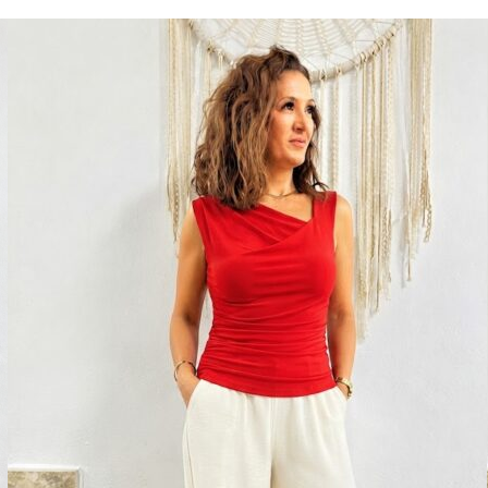
REBAJAS
BLUSA GOOD
14,90
€
IVA Inc.
10,43
€
IVA Inc.
Talla
Color
AÑADIR AL CARRITO