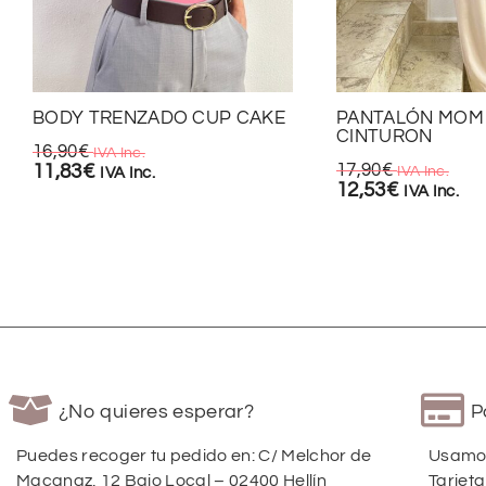
BODY TRENZADO CUP CAKE
PANTALÓN MOM 
CINTURON
16,90
€
IVA Inc.
11,83
€
17,90
€
IVA Inc.
IVA Inc.
12,53
€
IVA Inc.
¿No quieres esperar?
P
Puedes recoger tu pedido en: C/ Melchor de
Usamos
Macanaz, 12 Bajo Local – 02400 Hellín
Tarjeta