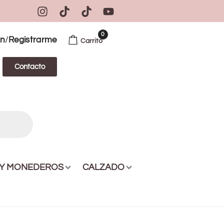
0
/
ón
Registrarme
Carrito
Contacto
 Y MONEDEROS
CALZADO