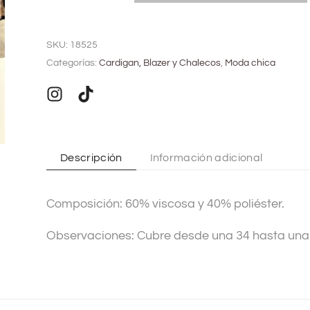
A
l
SKU:
18525
t
Categorías:
Cardigan, Blazer y Chalecos
,
Moda chica
e
r
n
a
t
Descripción
Información adicional
i
v
Composición: 60% viscosa y 40% poliéster.
e
:
Observaciones: Cubre desde una 34 hasta una