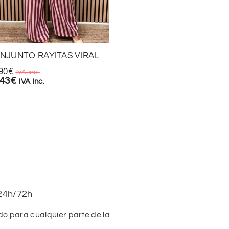
NJUNTO RAYITAS VIRAL
CONJUNTO LUNARES
CREMALLERA
90
€
IVA Inc.
,43
€
24,90
€
IVA Inc.
IVA Inc.
17,43
€
IVA Inc.
24h/72h
do para cualquier parte de la