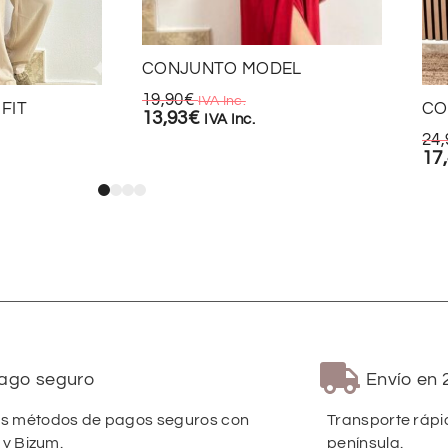
CONJUNTO MODEL
19,90
€
IVA Inc.
FIT
CO
13,93
€
IVA Inc.
24,
17
ago seguro
Envío en 
 métodos de pagos seguros con
Transporte rápi
 y Bizum.
península.