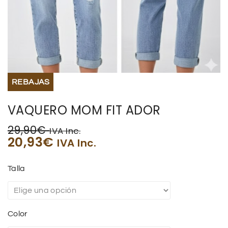
BISUTERIA
BOLSOS Y MONEDEROS
CALZADO
REBAJAS
COMPLEMENTOS
VAQUERO MOM FIT ADOR
TECNOLOGIA
29,90
€
IVA Inc.
20,93
€
IVA Inc.
HOGAR
Talla
TARJETAS REGALO
Color