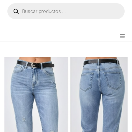
NOVEDADES
FIANZA TIKTOK
MODA CHICA
BEAUTY
PERFUMES