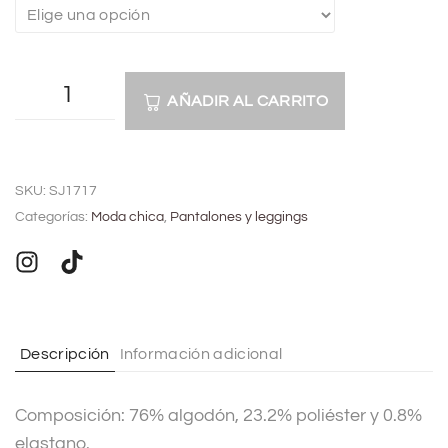
AÑADIR AL CARRITO
A
l
SKU:
SJ1717
t
Categorías:
Moda chica
,
Pantalones y leggings
e
r
n
a
t
Descripción
Información adicional
i
v
Composición: 76% algodón, 23.2% poliéster y 0.8%
e
elastano.