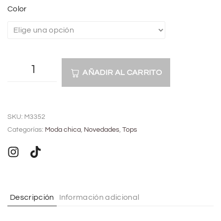
Color
AÑADIR AL CARRITO
A
l
SKU:
M3352
t
Categorías:
Moda chica
,
Novedades
,
Tops
e
r
n
a
t
Descripción
Información adicional
i
v