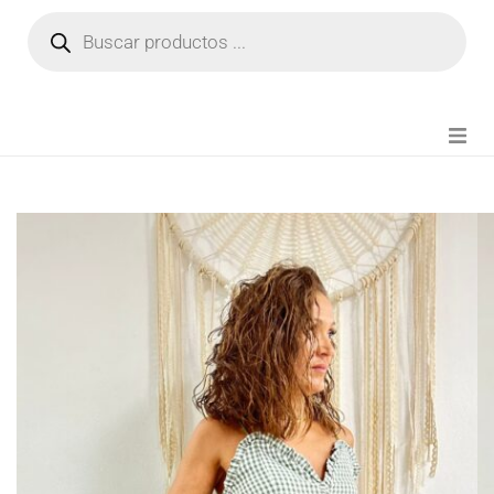
NOVEDADES
FIANZA TIKTOK
MODA CHICA
BEAUTY
PERFUMES