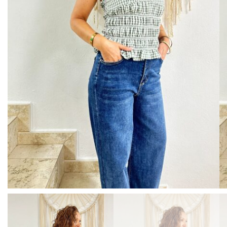
BISUTERIA
BOLSOS Y MONEDEROS
CALZADO
COMPLEMENTOS
TECNOLOGIA
HOGAR
TARJETAS REGALO