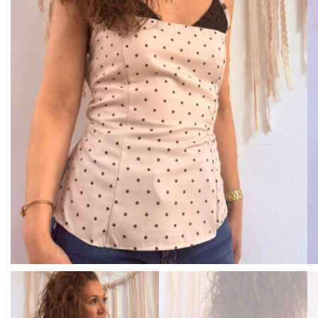
BISUTERIA
BOLSOS Y MONEDEROS
CALZADO
COMPLEMENTOS
TECNOLOGIA
HOGAR
TARJETAS REGALO