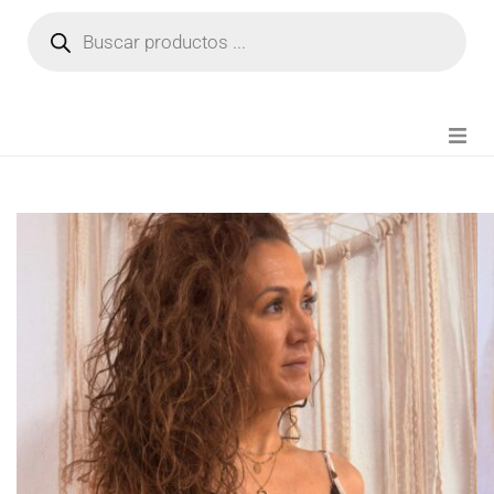
NOVEDADES
FIANZA TIKTOK
MODA CHICA
BEAUTY
PERFUMES