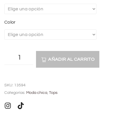
Color
AÑADIR AL CARRITO
A
l
SKU:
13594
t
Categorías:
Moda chica
,
Tops
e
r
n
a
t