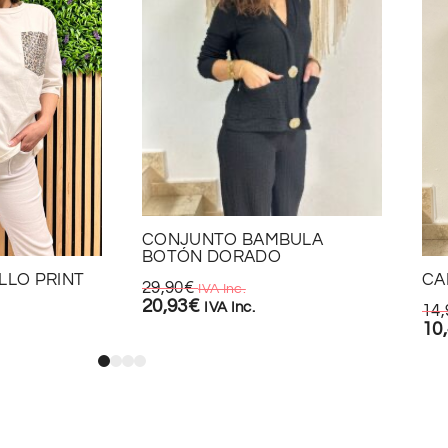
CONJUNTO BAMBULA
BOTÓN DORADO
LLO PRINT
CA
29,90
€
IVA Inc.
20,93
€
IVA Inc.
14,
10