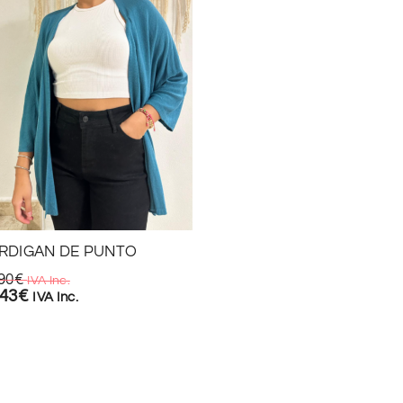
RDIGAN DE PUNTO
VAQUERO POLIPIEL
BOYFRIEND
90
€
IVA Inc.
,43
€
29,90
€
IVA Inc.
IVA Inc.
20,93
€
IVA Inc.