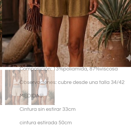
SKU:
37462
t
Categorías:
Faldas y Shorts
,
Moda chica
,
Novedades
e
r
n
a
t
Descripción
Información adicional
i
v
Composición: 13%poliamida, 87%viscosa
e
:
Observaciones: cubre desde una talla 34/42
MEDIDAS:
Cintura sin estirar 33cm
cintura estirada 50cm