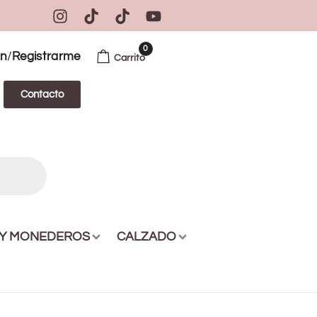
0
/
ón
Registrarme
Carrito
Contacto
 Y MONEDEROS
CALZADO