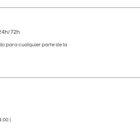
24h/72h
do para cualquier parte de la
:00 |