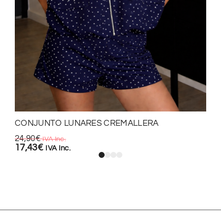
CONJUNTO LUNARES CREMALLERA
24,90
€
IVA Inc.
17,43
€
IVA Inc.