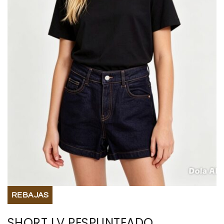
BISUTERIA
BOLSOS Y MONEDEROS
CALZADO
COMPLEMENTOS
TECNOLOGIA
HOGAR
TARJETAS REGALO
REBAJAS
SHORT LV PESPUNTEADO