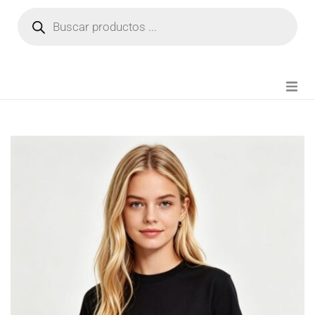
NOVEDADES
FIANZA TIKTOK
MODA CHICA
BEAUTY
PERFUMES