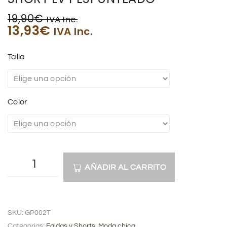
19,90
€
IVA Inc.
13,93
€
IVA Inc.
Talla
Color
AÑADIR AL CARRITO
A
l
SKU:
GP002T
t
Categorías:
Faldas y Shorts
,
Moda chica