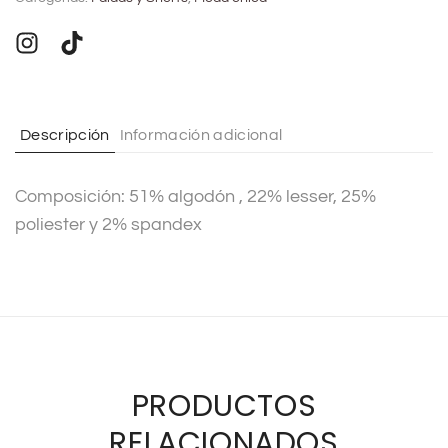
e
r
n
a
t
Descripción
Información adicional
i
v
Composición: 51% algodón , 22% lesser, 25%
e
poliester y 2% spandex
:
PRODUCTOS
RELACIONADOS