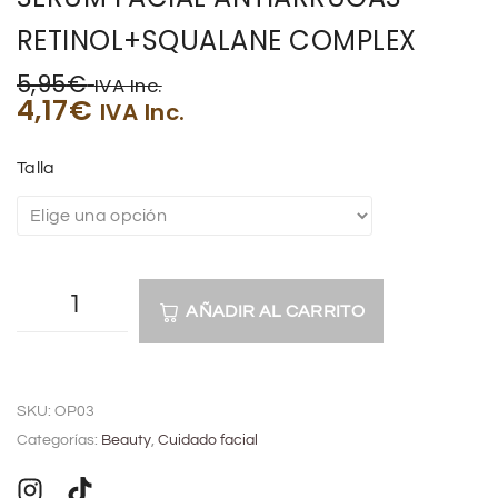
RETINOL+SQUALANE COMPLEX
5,95
€
IVA Inc.
4,17
€
IVA Inc.
Talla
AÑADIR AL CARRITO
A
l
SKU:
OP03
t
Categorías:
Beauty
,
Cuidado facial
e
r