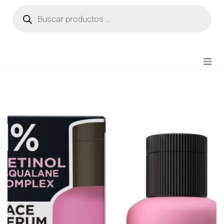
NOVEDADES
FIANZA TIKTOK
MODA CHICA
BEAUTY
PERFUMES