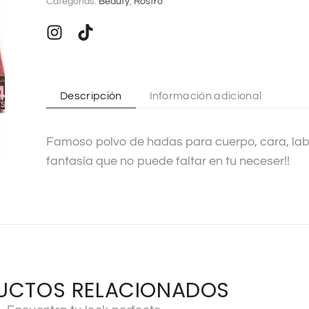
Categorías:
Beauty
,
Rostro
e
r
n
a
t
Descripción
Información adicional
i
v
Famoso polvo de hadas para cuerpo, cara, labi
e
fantasía que no puede faltar en tu neceser!!
:
UCTOS RELACIONADOS