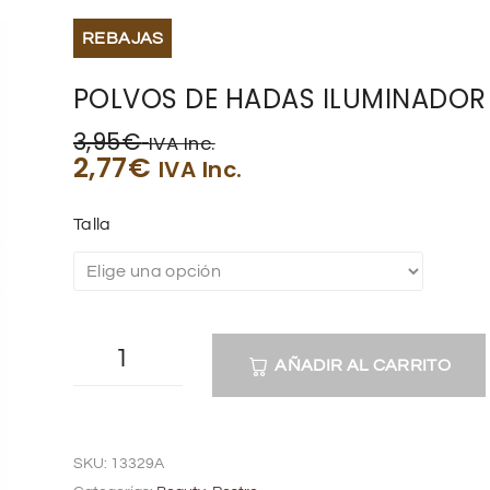
REBAJAS
POLVOS DE HADAS ILUMINADOR
3,95
€
IVA Inc.
2,77
€
IVA Inc.
Talla
AÑADIR AL CARRITO
A
l
SKU:
13329A
t