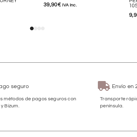
OURNEY
PE
39,90
€
IVA Inc.
10
9,
ago seguro
Envío en 
 métodos de pagos seguros con
Transporte rápi
 y Bizum.
península.