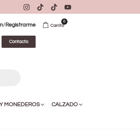
0
/
ón
Registrarme
Carrito
Contacto
 Y MONEDEROS
CALZADO