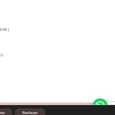
:00 |
C/
Diseño web:
tar
Rechazar