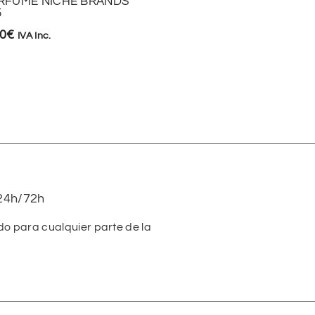
RFUME NICHE BRANDS
5
34,90
€
IVA Inc.
90
€
IVA Inc.
24h/72h
do para cualquier parte de la