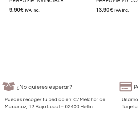
PERFUME INVINCIBLE
PERFUME MY J
9,90
€
13,90
€
IVA Inc.
IVA Inc.
¿No quieres esperar?
P
Puedes recoger tu pedido en: C/ Melchor de
Usamos
Macanaz, 12 Bajo Local – 02400 Hellín
Tarjeta