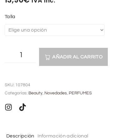
IVA Inc.
Talla
AÑADIR AL CARRITO
A
l
SKU:
107804
t
Categorías:
Beauty
,
Novedades
,
PERFUMES
e
r
n
a
t
Descripción
Información adicional