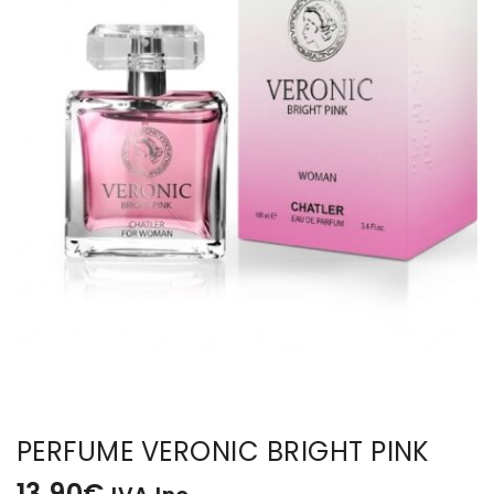
BISUTERIA
BOLSOS Y MONEDEROS
CALZADO
COMPLEMENTOS
TECNOLOGIA
HOGAR
TARJETAS REGALO
PERFUME VERONIC BRIGHT PINK
13,90
€