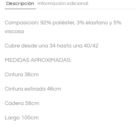
Descripción
Información adicional
i
v
Composicion: 92% poliéster, 3% elastano y 5%
e
viscosa
:
Cubre desde una 34 hasta una 40/42
MEDIDAS APROXIMADAS:
Cintura 36cm
Cintura estirada 46cm
Cadera 58cm
Largo 100cm