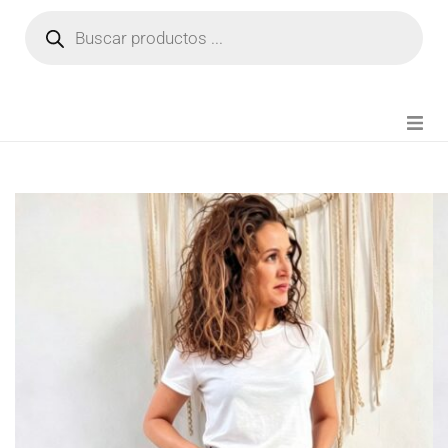
NOVEDADES
FIANZA TIKTOK
MODA CHICA
BEAUTY
PERFUMES