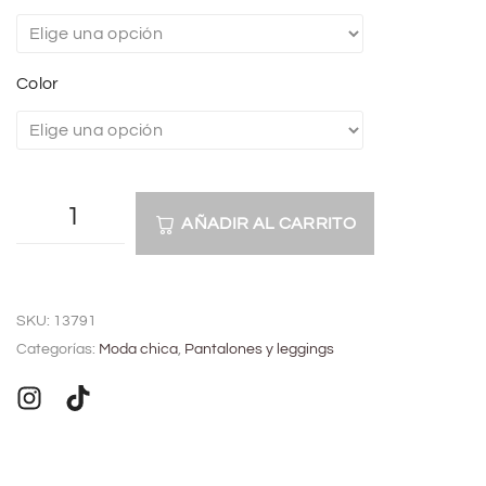
Color
AÑADIR AL CARRITO
A
l
SKU:
13791
t
Categorías:
Moda chica
,
Pantalones y leggings
e
r
n
a
t