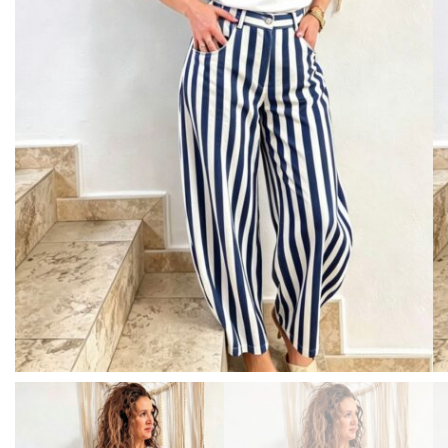
BISUTERIA
BOLSOS Y MONEDEROS
CALZADO
COMPLEMENTOS
TECNOLOGIA
HOGAR
TARJETAS REGALO