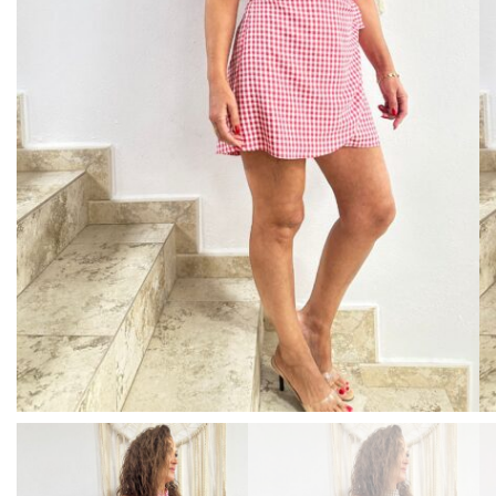
BISUTERIA
BOLSOS Y MONEDEROS
CALZADO
COMPLEMENTOS
TECNOLOGIA
HOGAR
TARJETAS REGALO