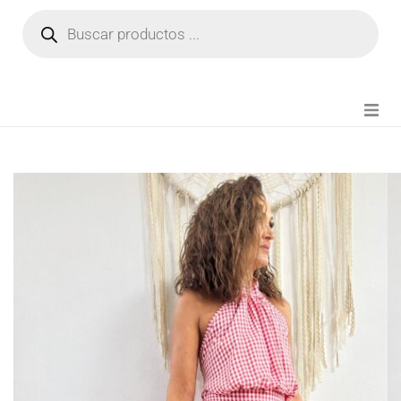
NOVEDADES
FIANZA TIKTOK
MODA CHICA
BEAUTY
PERFUMES