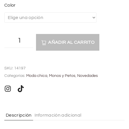
Color
AÑADIR AL CARRITO
A
l
SKU:
14197
t
Categorías:
Moda chica
,
Monos y Petos
,
Novedades
e
r
n
a
t
Descripción
Información adicional
i
v