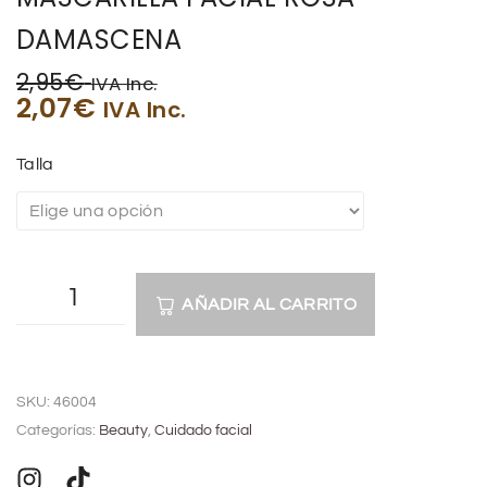
DAMASCENA
2,95
€
IVA Inc.
2,07
€
IVA Inc.
Talla
AÑADIR AL CARRITO
A
l
SKU:
46004
t
Categorías:
Beauty
,
Cuidado facial
e
r