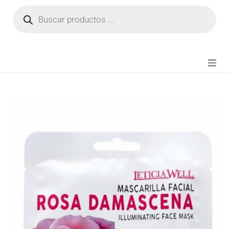
NOVEDADES
FIANZA TIKTOK
MODA CHICA
BEAUTY
PERFUMES