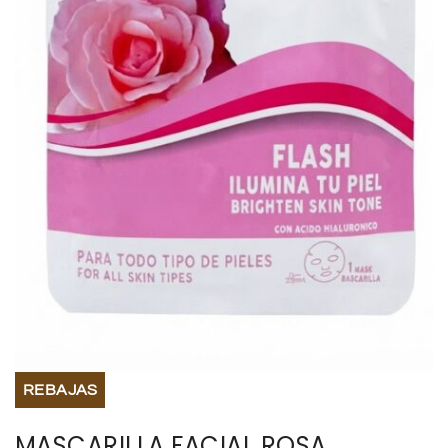
BISUTERIA
BOLSOS Y MONEDEROS
CALZADO
COMPLEMENTOS
TECNOLOGIA
HOGAR
TARJETAS REGALO
REBAJAS
MASCARILLA FACIAL ROSA