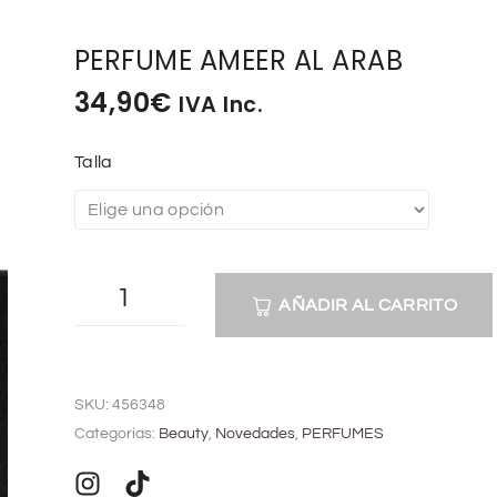
PERFUME AMEER AL ARAB
34,90
€
IVA Inc.
Talla
AÑADIR AL CARRITO
A
l
SKU:
456348
t
Categorías:
Beauty
,
Novedades
,
PERFUMES
e
r