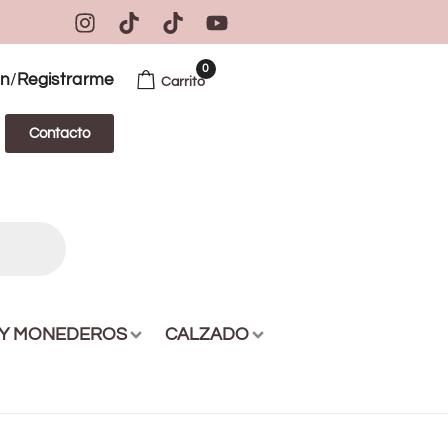
0
/
ón
Registrarme
Carrito
Contacto
 Y MONEDEROS
CALZADO