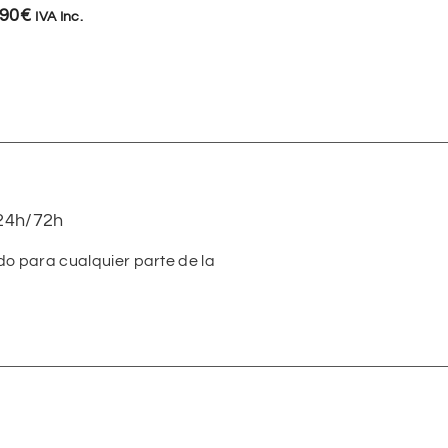
,90
€
19,90
€
IVA Inc.
IVA Inc.
24h/72h
do para cualquier parte de la