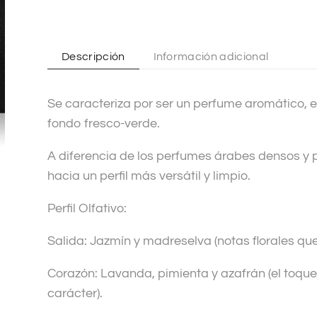
n
a
t
Descripción
Información adicional
i
v
Se caracteriza por ser un perfume aromático, 
e
fondo fresco-verde.
:
A diferencia de los perfumes árabes densos y p
hacia un perfil más versátil y limpio.
Perfil Olfativo:
Salida: Jazmín y madreselva (notas florales que
Corazón: Lavanda, pimienta y azafrán (el toqu
carácter).