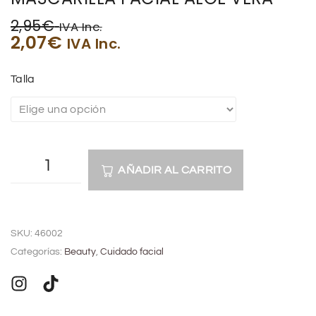
2,95
€
IVA Inc.
2,07
€
IVA Inc.
Talla
AÑADIR AL CARRITO
A
l
SKU:
46002
t
Categorías:
Beauty
,
Cuidado facial
e
r
n