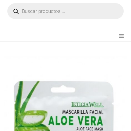
NOVEDADES
FIANZA TIKTOK
MODA CHICA
BEAUTY
PERFUMES