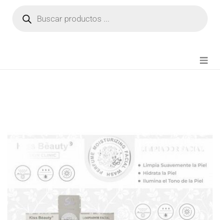
NOVEDADES
FIANZA TIKTOK
MODA CHICA
BEAUTY
PERFUMES