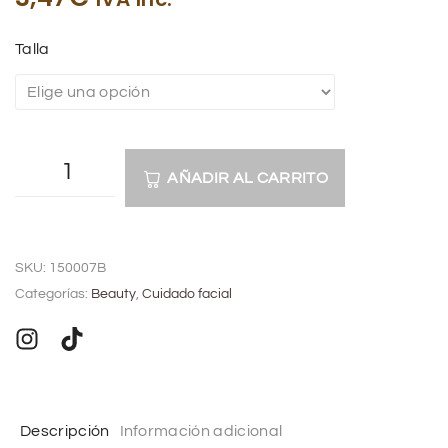
Talla
AÑADIR AL CARRITO
A
l
SKU:
150007B
t
Categorías:
Beauty
,
Cuidado facial
e
r
n
a
t
Descripción
Información adicional
i