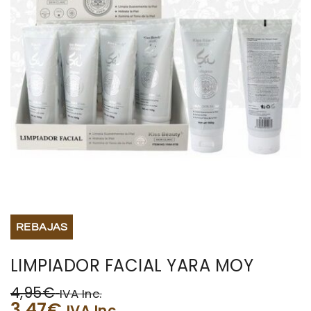
BISUTERIA
BOLSOS Y MONEDEROS
CALZADO
COMPLEMENTOS
TECNOLOGIA
HOGAR
REBAJAS
TARJETAS REGALO
LIMPIADOR FACIAL YARA MOY
4,95
€
IVA Inc.
3,47
€
IVA Inc.