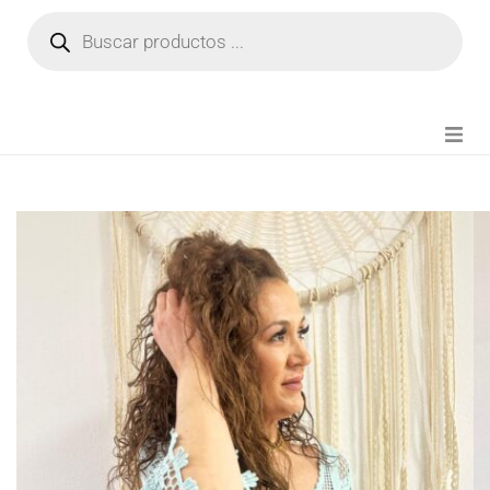
NOVEDADES
FIANZA TIKTOK
MODA CHICA
BEAUTY
PERFUMES