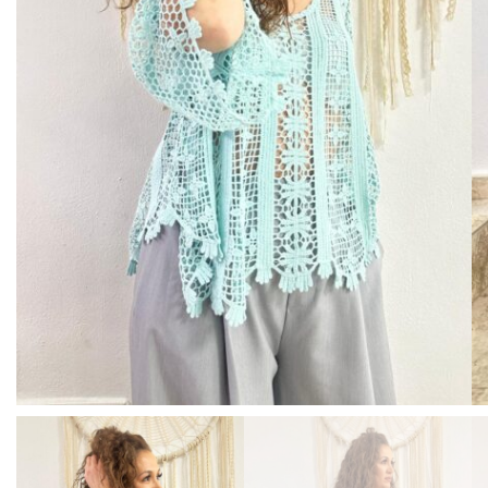
BISUTERIA
BOLSOS Y MONEDEROS
CALZADO
COMPLEMENTOS
TECNOLOGIA
HOGAR
TARJETAS REGALO