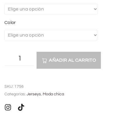
Color
AÑADIR AL CARRITO
A
l
SKU:
1756
t
Categorías:
Jerseys
,
Moda chica
e
r
n
a
t