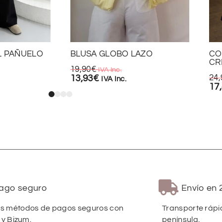
L PAÑUELO
BLUSA GLOBO LAZO
CO
CR
19,90
€
IVA Inc.
13,93
€
24,
IVA Inc.
17
ago seguro
Envío en 
 métodos de pagos seguros con
Transporte rápi
 y Bizum.
península.