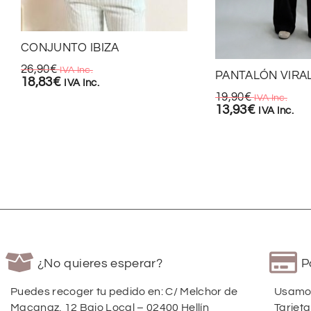
CONJUNTO IBIZA
26,90
€
IVA Inc.
PANTALÓN VIRA
18,83
€
IVA Inc.
19,90
€
IVA Inc.
13,93
€
IVA Inc.
¿No quieres esperar?
P
Puedes recoger tu pedido en: C/ Melchor de
Usamos
Macanaz, 12 Bajo Local – 02400 Hellín
Tarjeta