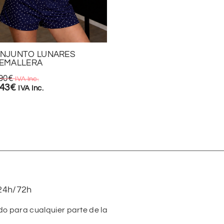
NJUNTO LUNARES
VESTIDO LUXURY
EMALLERA
19,90
€
IVA Inc.
90
€
13,93
€
IVA Inc.
IVA Inc.
,43
€
IVA Inc.
24h/72h
do para cualquier parte de la