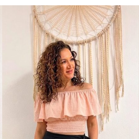
REBAJAS
FALDA PANTALON PAREO
10,90
€
IVA Inc.
7,63
€
IVA Inc.
Talla
Color
AÑADIR AL CARRITO