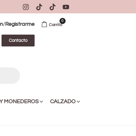
0
/
ón
Registrarme
Carrito
Contacto
 Y MONEDEROS
CALZADO