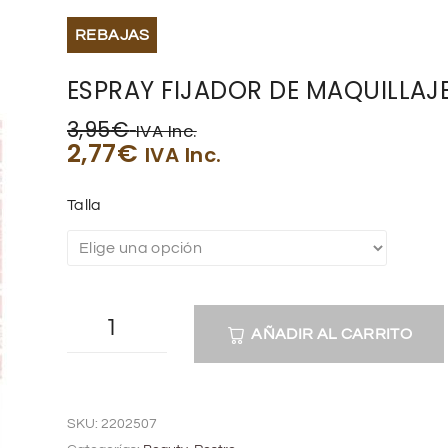
REBAJAS
ESPRAY FIJADOR DE MAQUILLAJ
3,95
€
IVA Inc.
2,77
€
IVA Inc.
Talla
AÑADIR AL CARRITO
A
l
SKU:
2202507
t