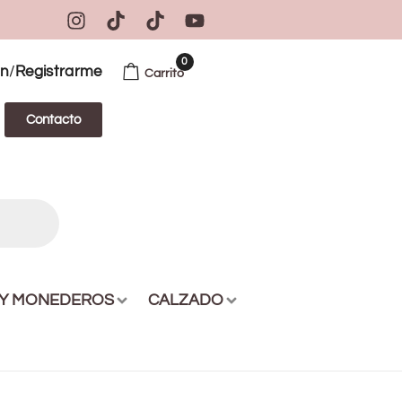
0
/
ón
Registrarme
Carrito
Contacto
 Y MONEDEROS
CALZADO