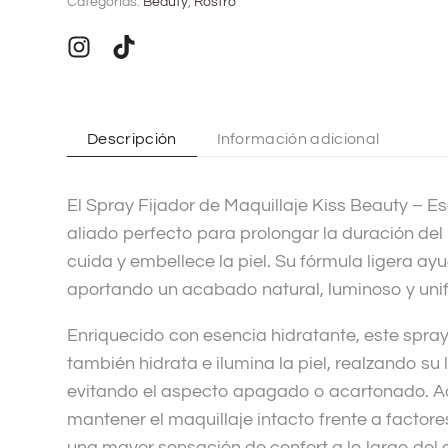
Categorías:
Beauty
,
Rostro
e
r
n
a
t
Descripción
Información adicional
i
v
El Spray Fijador de Maquillaje Kiss Beauty – E
e
aliado perfecto para prolongar la duración del
:
cuida y embellece la piel. Su fórmula ligera ayud
aportando un acabado natural, luminoso y uni
Enriquecido con esencia hidratante, este spray 
también hidrata e ilumina la piel, realzando su
evitando el aspecto apagado o acartonado. A
mantener el maquillaje intacto frente a factore
una mayor sensación de confort a lo largo del d