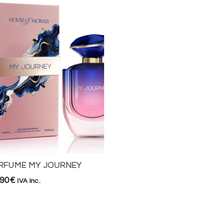
PERFUME CLUB DE NUI
RFUME MY JOURNEY
39,90
€
IVA Inc.
,90
€
IVA Inc.