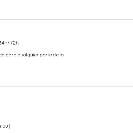
24h/72h
do para cualquier parte de la
:00 |