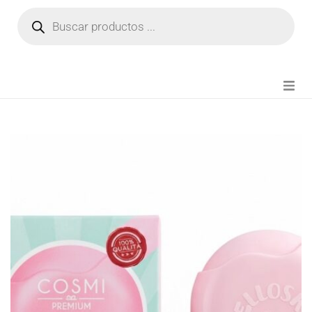
NOVEDADES
FIANZA TIKTOK
MODA CHICA
BEAUTY
PERFUMES