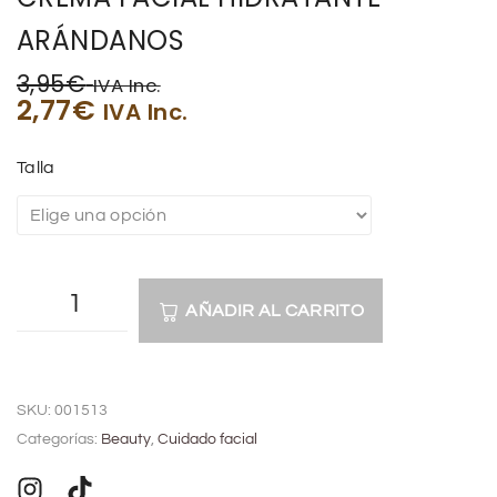
ARÁNDANOS
3,95
€
IVA Inc.
2,77
€
IVA Inc.
Talla
AÑADIR AL CARRITO
A
l
SKU:
001513
t
Categorías:
Beauty
,
Cuidado facial
e
r