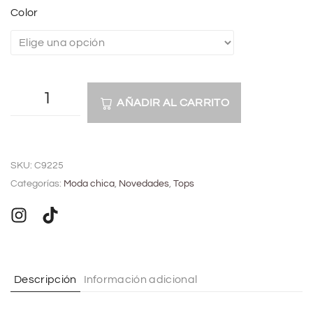
Color
AÑADIR AL CARRITO
A
l
SKU:
C9225
t
Categorías:
Moda chica
,
Novedades
,
Tops
e
r
n
a
t
Descripción
Información adicional
i
v