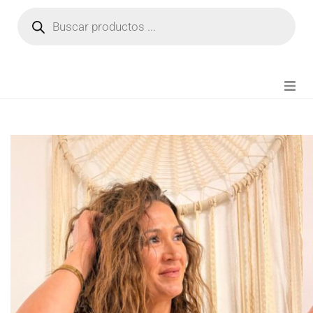
NOVEDADES
FIANZA TIKTOK
MODA CHICA
BEAUTY
PERFUMES