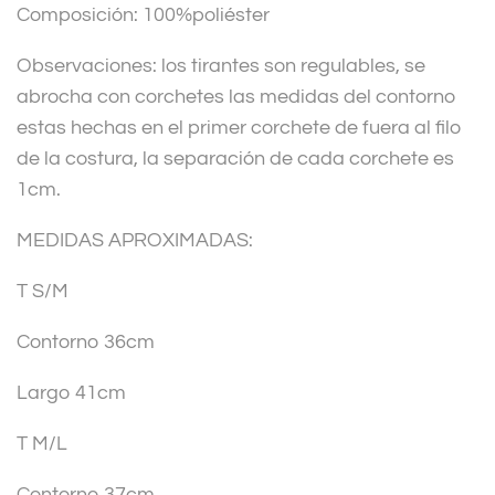
Composición: 100%poliéster
e
:
Observaciones: los tirantes son regulables, se
abrocha con corchetes las medidas del contorno
estas hechas en el primer corchete de fuera al filo
de la costura, la separación de cada corchete es
1cm.
MEDIDAS APROXIMADAS:
T S/M
Contorno 36cm
Largo 41cm
T M/L
Contorno 37cm