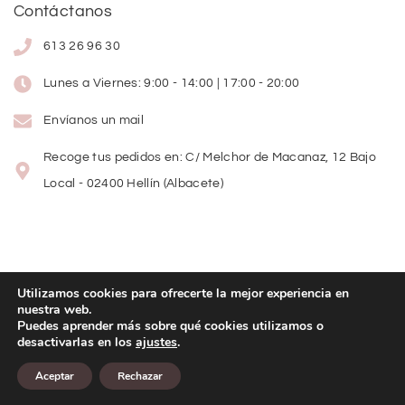
Contáctanos
613 26 96 30
Lunes a Viernes: 9:00 - 14:00 | 17:00 - 20:00
Envíanos un mail
Recoge tus pedidos en: C/ Melchor de Macanaz, 12 Bajo
Local - 02400 Hellín (Albacete)
Utilizamos cookies para ofrecerte la mejor experiencia en
nuestra web.
Copyright
©
2026
Lolitas Moda
Puedes aprender más sobre qué cookies utilizamos o
desactivarlas en los
ajustes
.
Diseño web:
Aceptar
Rechazar