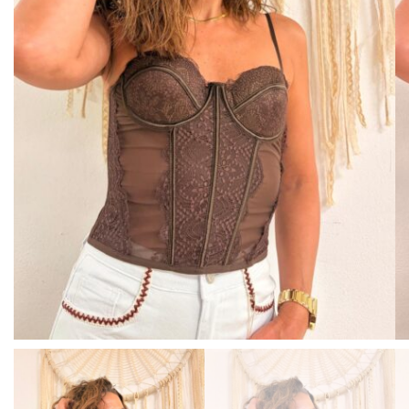
BISUTERIA
BOLSOS Y MONEDEROS
CALZADO
COMPLEMENTOS
TECNOLOGIA
HOGAR
TARJETAS REGALO