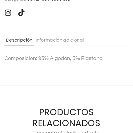
e
r
n
a
t
Descripción
Información adicional
i
v
Composicion: 95% Algodón, 5% Elastano
e
:
PRODUCTOS
RELACIONADOS
Encuentra tu look perfecto