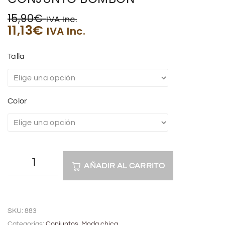
15,90
€
IVA Inc.
11,13
€
IVA Inc.
Talla
Color
AÑADIR AL CARRITO
A
l
SKU:
883
t
Categorías:
Conjuntos
,
Moda chica