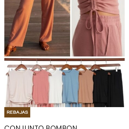
BISUTERIA
BOLSOS Y MONEDEROS
CALZADO
COMPLEMENTOS
TECNOLOGIA
HOGAR
TARJETAS REGALO
REBAJAS
CONJUNTO BOMBON