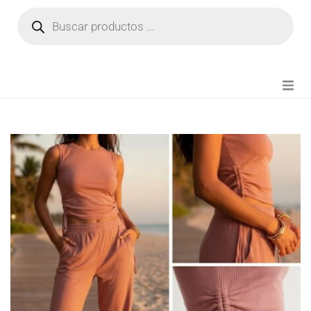
NOVEDADES
FIANZA TIKTOK
MODA CHICA
BEAUTY
PERFUMES