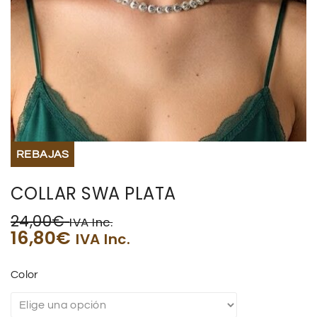
BISUTERIA
BOLSOS Y MONEDEROS
CALZADO
COMPLEMENTOS
REBAJAS
TECNOLOGIA
COLLAR SWA PLATA
HOGAR
24,00
€
IVA Inc.
16,80
€
IVA Inc.
TARJETAS REGALO
Color