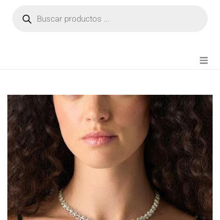
NOVEDADES
FIANZA TIKTOK
MODA CHICA
BEAUTY
PERFUMES