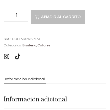
AÑADIR AL CARRITO
A
l
SKU:
COLLARSWAPLAT
t
Categorías:
Bisuteria
,
Collares
e
r
n
a
t
Información adicional
i
v
e
Información adicional
: