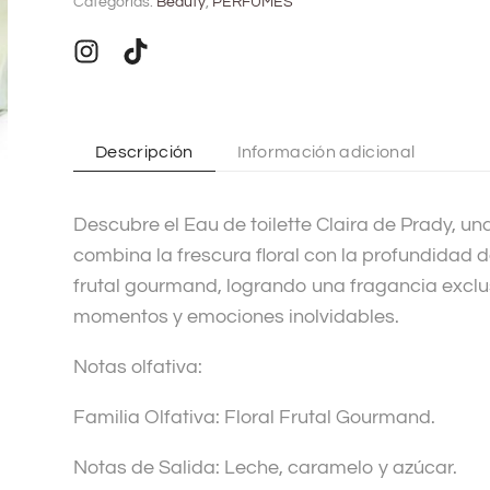
Categorías:
Beauty
,
PERFUMES
e
r
n
a
t
Descripción
Información adicional
i
v
Descubre el Eau de toilette Claira de Prady, u
e
combina la frescura floral con la profundidad de
:
frutal gourmand, logrando una fragancia excl
momentos y emociones inolvidables.
Notas olfativa:
Familia Olfativa: Floral Frutal Gourmand.
Notas de Salida: Leche, caramelo y azúcar.