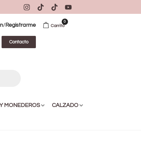
0
/
ón
Registrarme
Carrito
Contacto
 Y MONEDEROS
CALZADO