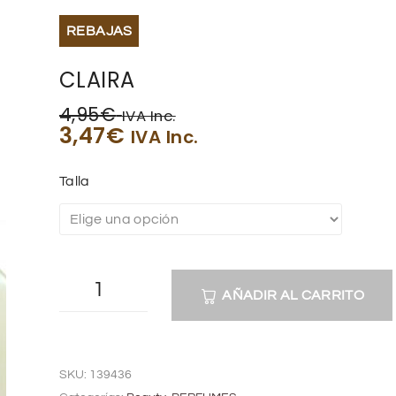
REBAJAS
CLAIRA
4,95
€
IVA Inc.
3,47
€
IVA Inc.
Talla
AÑADIR AL CARRITO
A
l
SKU:
139436
t