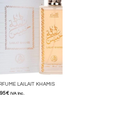
PERFUME YARA LATTA
14,90
€
-
35,00
€
IVA Inc.
RFUME LAILAIT KHAMIS
,95
€
IVA Inc.