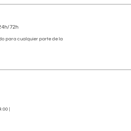
24h/72h
do para cualquier parte de la
:00 |