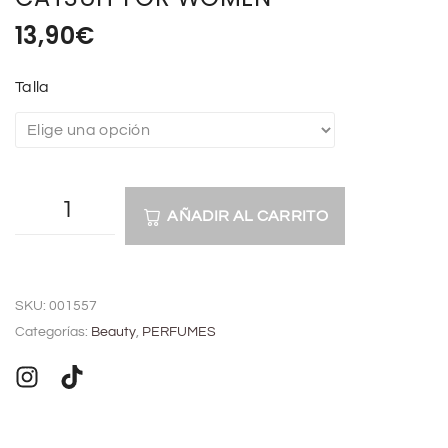
13,90
€
Talla
AÑADIR AL CARRITO
A
l
SKU:
001557
t
Categorías:
Beauty
,
PERFUMES
e
r
n
a