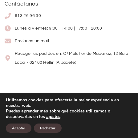
Contáctanos
613 26 96 30
Lunes a Viernes: 9:00 - 14:00 | 17:00 - 20:00
Envíanos un mail
Recoge tus pedidos en: C/ Melchor de Macanaz, 12 Bajo
Local - 02400 Hellín (Albacete)
Utilizamos cookies para ofrecerte la mejor experiencia en
nuestra web.
Copyright
©
2026
Lolitas Moda
Puedes aprender más sobre qué cookies utilizamos o
desactivarlas en los
ajustes
.
Diseño web:
Aceptar
Rechazar