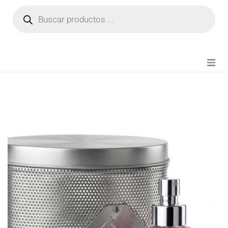
NOVEDADES
FIANZA TIKTOK
MODA CHICA
BEAUTY
PERFUMES