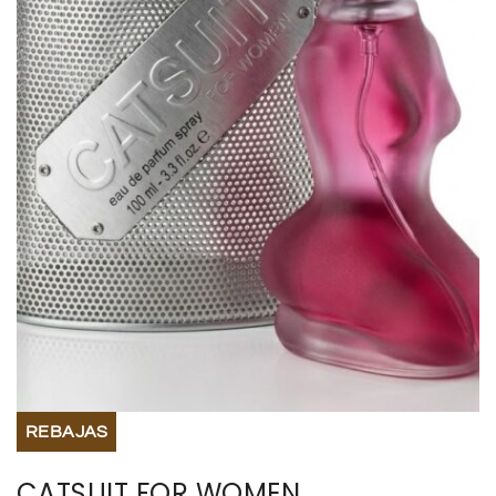
BISUTERIA
BOLSOS Y MONEDEROS
CALZADO
COMPLEMENTOS
TECNOLOGIA
HOGAR
TARJETAS REGALO
REBAJAS
CATSUIT FOR WOMEN