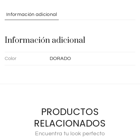
a
t
Información adicional
i
v
e
Información adicional
:
Color
DORADO
PRODUCTOS
RELACIONADOS
Encuentra tu look perfecto