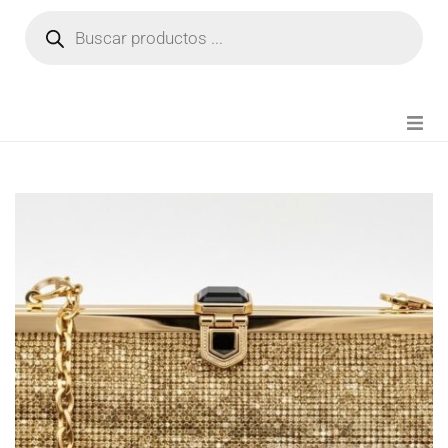
NOVEDADES
FIANZA TIKTOK
MODA CHICA
BEAUTY
PERFUMES