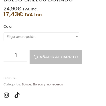
24,90
€
IVA Inc.
17,43
€
IVA Inc.
Color
AÑADIR AL CARRITO
A
l
SKU:
825
t
Categorías:
Bolsos
,
Bolsos y monederos
e
r
n