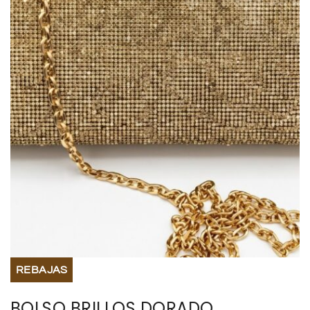
BISUTERIA
BOLSOS Y MONEDEROS
CALZADO
COMPLEMENTOS
TECNOLOGIA
HOGAR
TARJETAS REGALO
REBAJAS
BOLSO BRILLOS DORADO