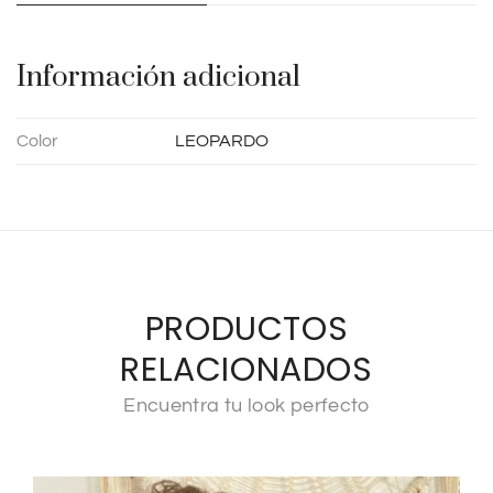
i
v
e
Información adicional
:
Color
LEOPARDO
PRODUCTOS
RELACIONADOS
Encuentra tu look perfecto