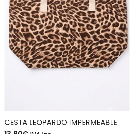
BISUTERIA
BOLSOS Y MONEDEROS
CALZADO
COMPLEMENTOS
TECNOLOGIA
HOGAR
TARJETAS REGALO
CESTA LEOPARDO IMPERMEABLE
13,90
€