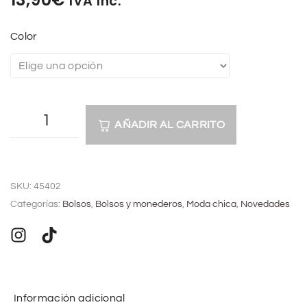
IVA Inc.
Color
AÑADIR AL CARRITO
A
l
SKU:
45402
t
Categorías:
Bolsos
,
Bolsos y monederos
,
Moda chica
,
Novedades
e
r
n
a
t
Información adicional