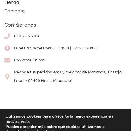
Tienda
Contacto
Contáctanos
613 26 96 30
Lunes a Viernes: 9:00 - 14:00 | 17:00 - 20:00
Envíanos un mail
Recoge tus pedidos en: C/ Melchor de Macanaz, 12 Bajo
Local - 02400 Hellín (Albacete)
Utilizamos cookies para ofrecerte la mejor experiencia en
nuestra web.
Copyright
©
2026
Lolitas Moda
Puedes aprender más sobre qué cookies utilizamos o