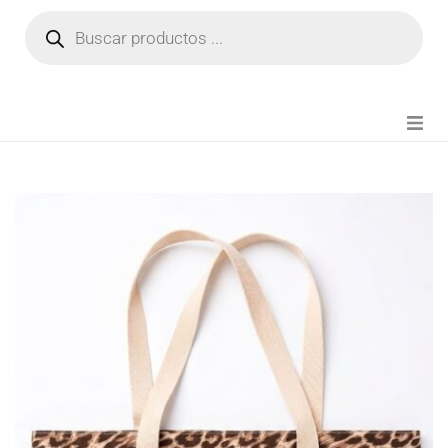
NOVEDADES
FIANZA TIKTOK
MODA CHICA
BEAUTY
PERFUMES