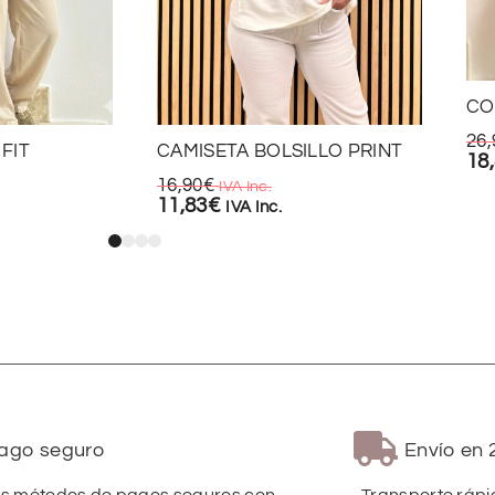
CO
26,
FIT
CAMISETA BOLSILLO PRINT
18
16,90
€
IVA Inc.
11,83
€
IVA Inc.
ago seguro
Envío en 