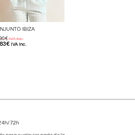
NJUNTO IBIZA
90
€
IVA Inc.
CONJUNTO RAYITAS VI
,83
€
IVA Inc.
24,90
€
IVA Inc.
17,43
€
IVA Inc.
24h/72h