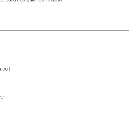
do para cualquier parte de la
:00 |
C/