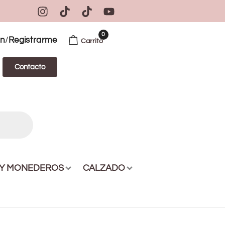
0
/
ón
Registrarme
Carrito
Contacto
 Y MONEDEROS
CALZADO