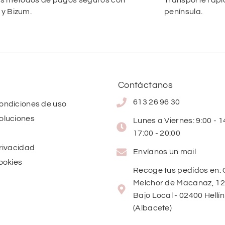
 métodos de pagos seguros con
Transporte rápi
 y Bizum.
península.
Contáctanos
613 26 96 30
condiciones de uso
oluciones
Lunes a Viernes: 9:00 - 14
17:00 - 20:00
privacidad
Envíanos un mail
cookies
Recoge tus pedidos en: 
Melchor de Macanaz, 12
Bajo Local - 02400 Hellín
(Albacete)