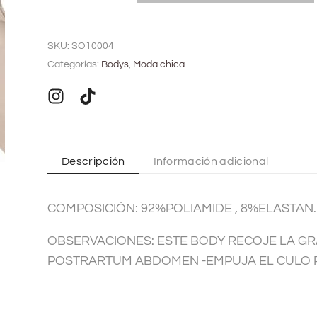
A
l
SKU:
SO10004
t
Categorías:
Bodys
,
Moda chica
e
r
n
a
t
Descripción
Información adicional
i
v
COMPOSICIÓN: 92%POLIAMIDE , 8%ELASTAN.
e
:
OBSERVACIONES: ESTE BODY RECOJE LA GR
POSTRARTUM ABDOMEN -EMPUJA EL CULO P