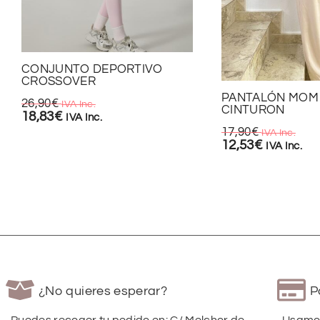
CONJUNTO DEPORTIVO
CROSSOVER
PANTALÓN MOM 
26,90
€
IVA Inc.
CINTURON
18,83
€
IVA Inc.
17,90
€
IVA Inc.
12,53
€
IVA Inc.
¿No quieres esperar?
P