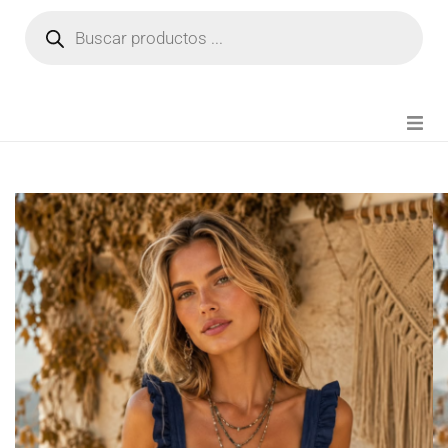
NOVEDADES
FIANZA TIKTOK
MODA CHICA
BEAUTY
PERFUMES