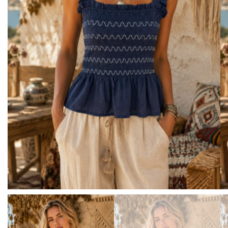
BISUTERIA
BOLSOS Y MONEDEROS
CALZADO
COMPLEMENTOS
TECNOLOGIA
HOGAR
TARJETAS REGALO