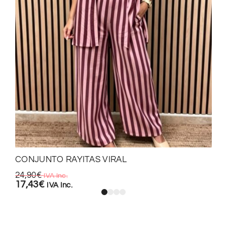
CONJUNTO RAYITAS VIRAL
24,90
€
IVA Inc.
17,43
€
IVA Inc.