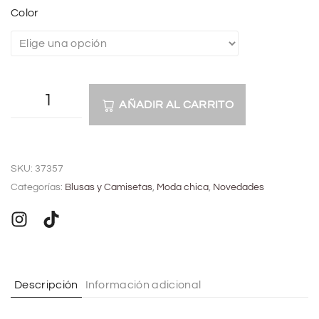
Color
AÑADIR AL CARRITO
A
l
SKU:
37357
t
Categorías:
Blusas y Camisetas
,
Moda chica
,
Novedades
e
r
n
a
t
Descripción
Información adicional
i
v