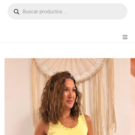
NOVEDADES
FIANZA TIKTOK
MODA CHICA
BEAUTY
PERFUMES