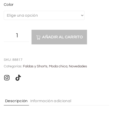
Color
AÑADIR AL CARRITO
A
l
SKU:
88817
t
Categorías:
Faldas y Shorts
,
Moda chica
,
Novedades
e
r
n
a
t
Descripción
Información adicional
i
v