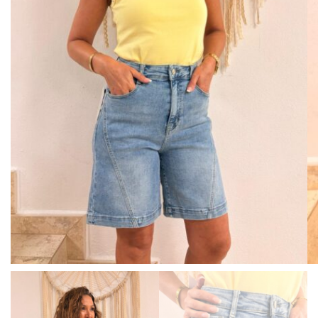
BISUTERIA
BOLSOS Y MONEDEROS
CALZADO
COMPLEMENTOS
TECNOLOGIA
HOGAR
TARJETAS REGALO