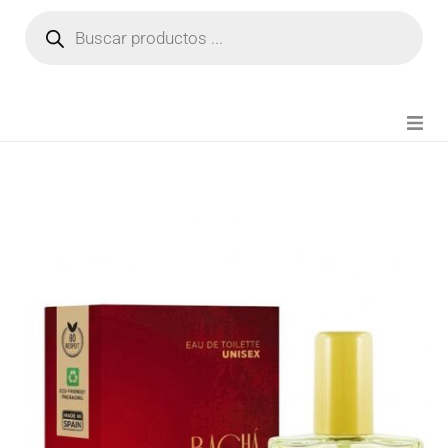
NOVEDADES
FIANZA TIKTOK
MODA CHICA
BEAUTY
PERFUMES