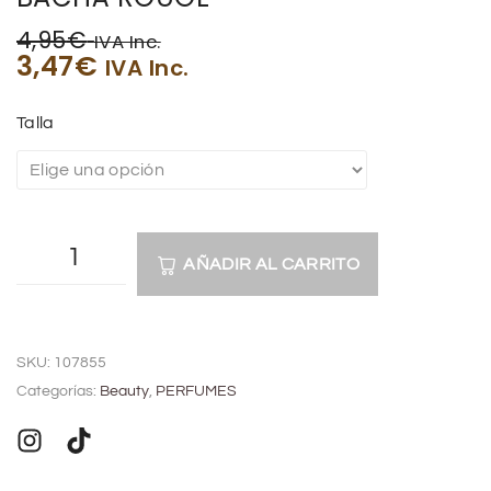
4,95
€
IVA Inc.
3,47
€
IVA Inc.
Talla
AÑADIR AL CARRITO
A
l
SKU:
107855
t
Categorías:
Beauty
,
PERFUMES
e
r
n