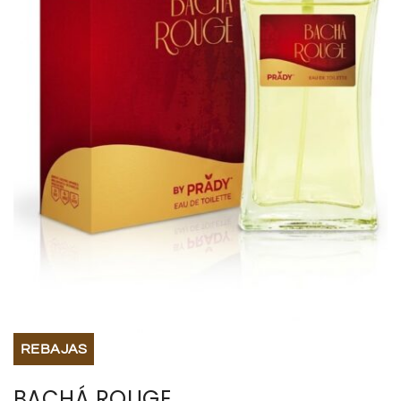
BISUTERIA
BOLSOS Y MONEDEROS
CALZADO
COMPLEMENTOS
TECNOLOGIA
HOGAR
TARJETAS REGALO
REBAJAS
BACHÁ ROUGE