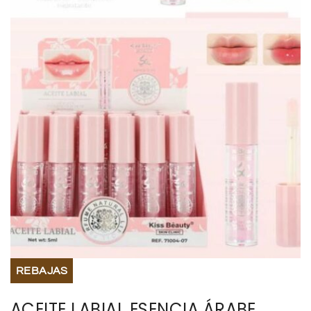
BISUTERIA
BOLSOS Y MONEDEROS
CALZADO
COMPLEMENTOS
TECNOLOGIA
HOGAR
TARJETAS REGALO
REBAJAS
ACEITE LABIAL ESENCIA ÁRABE