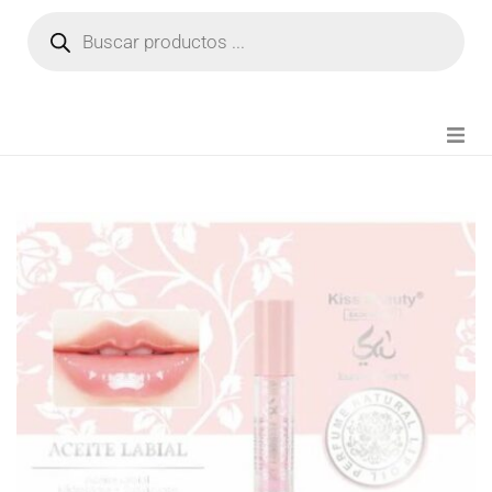
NOVEDADES
FIANZA TIKTOK
MODA CHICA
BEAUTY
PERFUMES