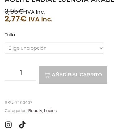
3,95
€
IVA Inc.
2,77
€
IVA Inc.
Talla
AÑADIR AL CARRITO
A
l
SKU:
7100407
t
Categorías:
Beauty
,
Labios
e
r
n