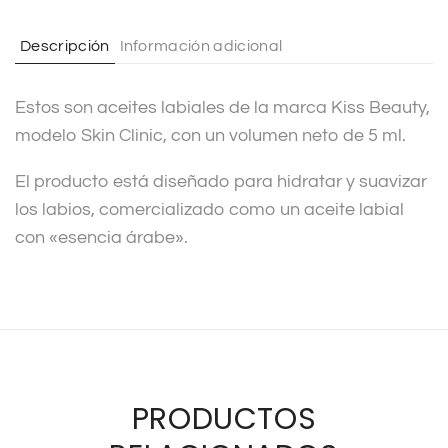
a
t
Descripción
Información adicional
i
v
Estos son aceites labiales de la marca Kiss Beauty,
e
modelo Skin Clinic, con un volumen neto de 5 ml.
:
El producto está diseñado para hidratar y suavizar
los labios, comercializado como un aceite labial
con «esencia árabe».
PRODUCTOS