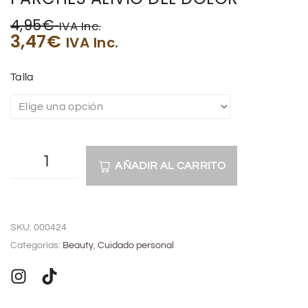
4,95
€
IVA Inc.
3,47
€
IVA Inc.
Talla
AÑADIR AL CARRITO
A
l
SKU:
000424
t
Categorías:
Beauty
,
Cuidado personal
e
r
n