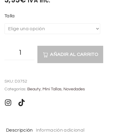
IVA Inc.
Talla
AÑADIR AL CARRITO
A
l
SKU:
D3752
t
Categorías:
Beauty
,
Mini Tallas
,
Novedades
e
r
n
a
t
Descripción
Información adicional