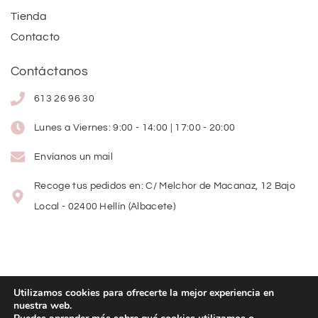
Tienda
Contacto
Contáctanos
613 26 96 30
Lunes a Viernes: 9:00 - 14:00 | 17:00 - 20:00
Envíanos un mail
Recoge tus pedidos en: C/ Melchor de Macanaz, 12 Bajo
Local - 02400 Hellín (Albacete)
Utilizamos cookies para ofrecerte la mejor experiencia en
nuestra web.
Copyright
©
2026
Lolitas Moda