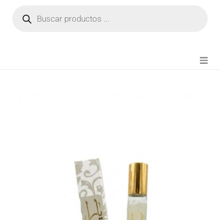
NOVEDADES
FIANZA TIKTOK
MODA CHICA
BEAUTY
PERFUMES