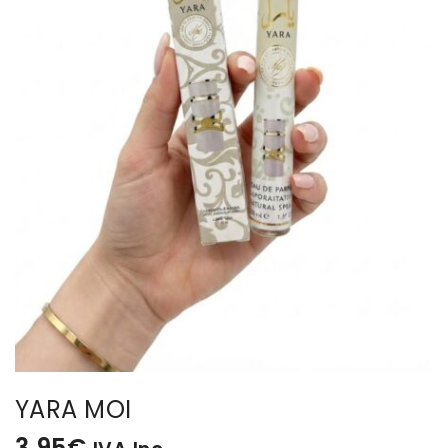
BISUTERIA
BOLSOS Y MONEDEROS
CALZADO
COMPLEMENTOS
TECNOLOGIA
HOGAR
TARJETAS REGALO
YARA MOI
3,95
€