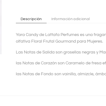
n
a
t
Descripción
Información adicional
i
v
Yara Candy de Lattafa Perfumes es una fraganc
e
olfativa Floral Frutal Gourmand para Mujeres.
:
Las Notas de Salida son grosellas negras y Ma
las Notas de Corazón son Caramelo de fresa ef
las Notas de Fondo son vainilla, almizcle, ámba