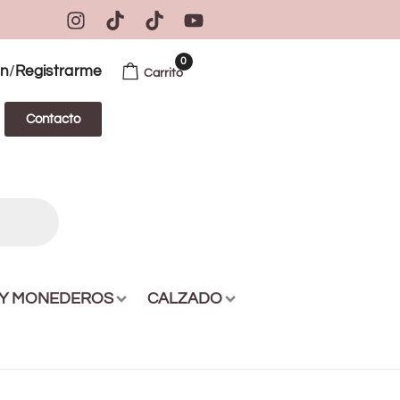
0
/
ón
Registrarme
Carrito
Contacto
 Y MONEDEROS
CALZADO