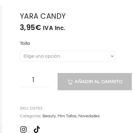
YARA CANDY
3,95
€
IVA Inc.
Talla
AÑADIR AL CARRITO
A
l
SKU:
D3753
t
Categorías:
Beauty
,
Mini Tallas
,
Novedades
e
r