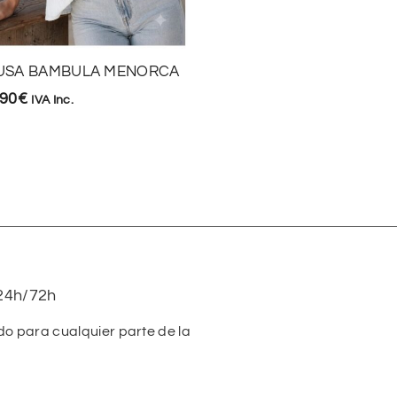
USA BAMBULA MENORCA
FALDA COWBOY
,90
€
19,90
€
IVA Inc.
IVA Inc.
24h/72h
do para cualquier parte de la