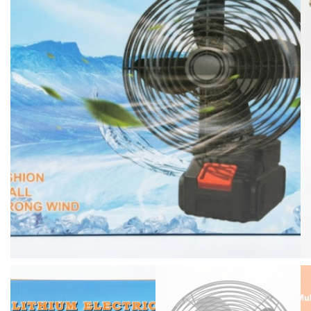
BISUTERIA
BOLSOS Y MONEDEROS
CALZADO
COMPLEMENTOS
TECNOLOGIA
HOGAR
TARJETAS REGALO