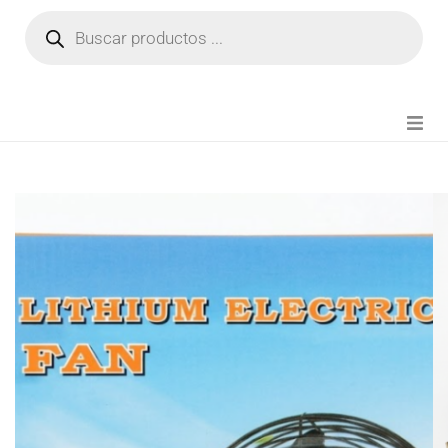
NOVEDADES
FIANZA TIKTOK
MODA CHICA
BEAUTY
PERFUMES