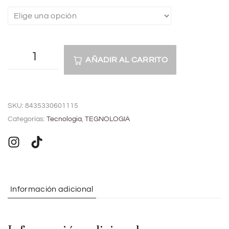
AÑADIR AL CARRITO
A
l
SKU:
8435330601115
t
Categorías:
Tecnologia
,
TEGNOLOGIA
e
r
n
a
t
Información adicional
i
v
e