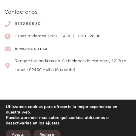
Contáctanos
613 26 96 30
Lunes a Viernes: 9:00 - 14:00 | 17:00 - 20:00
Envíanos un mail
Recoge tus pedidos en: C/ Melchor de Macanaz, 12 Bajo
Local - 02400 Hellín (Albacete)
Utilizamos cookies para ofrecerte la mejor experiencia en
nuestra web.
Copyright
©
2026
Lolitas Moda
Puedes aprender más sobre qué cookies utilizamos o
desactivarlas en los
ajustes
.
Diseño web:
Aceptar
Rechazar