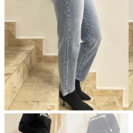
BISUTERIA
BOLSOS Y MONEDEROS
CALZADO
COMPLEMENTOS
TECNOLOGIA
HOGAR
TARJETAS REGALO