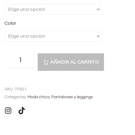
Color
AÑADIR AL CARRITO
A
l
SKU:
TF921
t
Categorías:
Moda chica
,
Pantalones y leggings
e
r
n
a
t