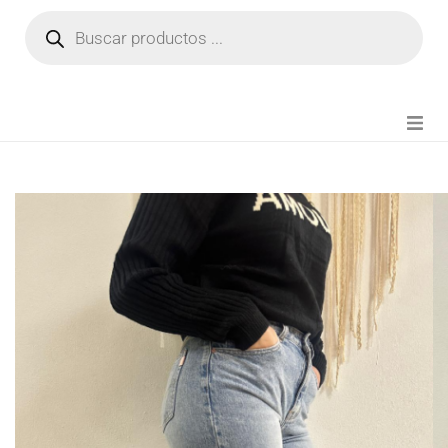
NOVEDADES
FIANZA TIKTOK
MODA CHICA
BEAUTY
PERFUMES