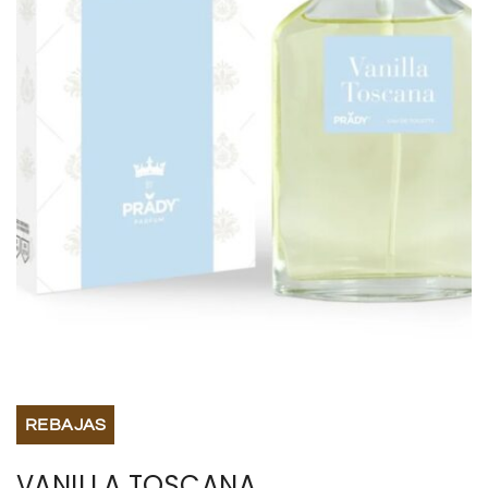
BISUTERIA
BOLSOS Y MONEDEROS
CALZADO
COMPLEMENTOS
TECNOLOGIA
HOGAR
TARJETAS REGALO
REBAJAS
VANILLA TOSCANA