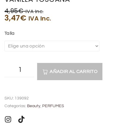
4,95
€
IVA Inc.
3,47
€
IVA Inc.
Talla
AÑADIR AL CARRITO
A
l
SKU:
139092
t
Categorías:
Beauty
,
PERFUMES
e
r
n