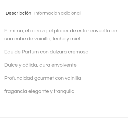
a
t
Descripción
Información adicional
i
v
El mimo, el abrazo, el placer de estar envuelto en
e
una nube de vainilla, leche y miel.
:
Eau de Parfum con dulzura cremosa
Dulce y cálida, aura envolvente
Profundidad gourmet con vainilla
fragancia elegante y tranquila