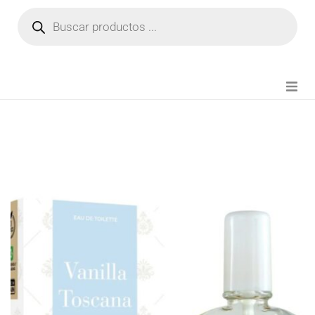
NOVEDADES
FIANZA TIKTOK
MODA CHICA
BEAUTY
PERFUMES