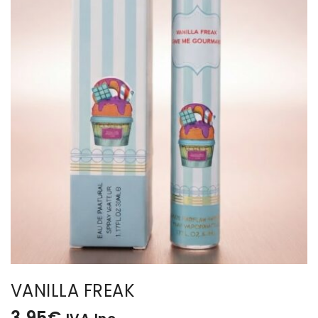
BISUTERIA
BOLSOS Y MONEDEROS
CALZADO
COMPLEMENTOS
TECNOLOGIA
HOGAR
TARJETAS REGALO
VANILLA FREAK
3,95
€