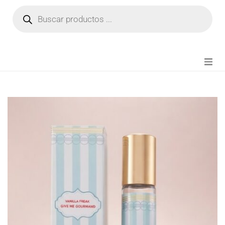
NOVEDADES
FIANZA TIKTOK
MODA CHICA
BEAUTY
PERFUMES