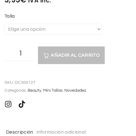
IVA Inc.
Talla
AÑADIR AL CARRITO
A
l
SKU:
DC300127
t
Categorías:
Beauty
,
Mini Tallas
,
Novedades
e
r
n
a
t
Descripción
Información adicional