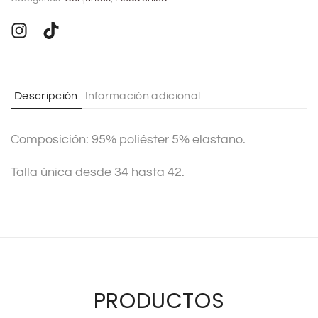
e
r
n
a
t
Descripción
Información adicional
i
v
Composición: 95% poliéster 5% elastano.
e
:
Talla única desde 34 hasta 42.
PRODUCTOS