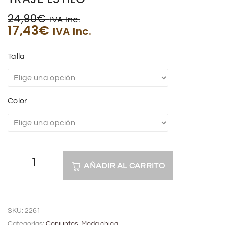
24,90
€
IVA Inc.
17,43
€
IVA Inc.
Talla
Color
AÑADIR AL CARRITO
A
l
SKU:
2261
t
Categorías:
Conjuntos
,
Moda chica