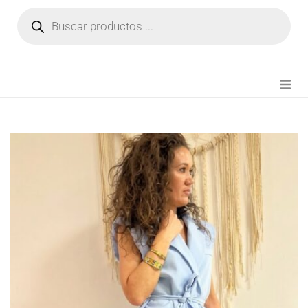
NOVEDADES
FIANZA TIKTOK
MODA CHICA
BEAUTY
PERFUMES