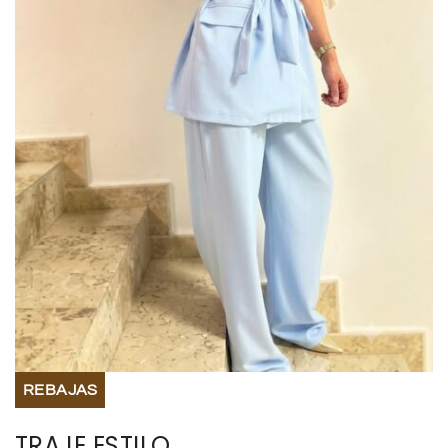
BISUTERIA
BOLSOS Y MONEDEROS
CALZADO
COMPLEMENTOS
TECNOLOGIA
HOGAR
TARJETAS REGALO
REBAJAS
TRAJE ESTILO