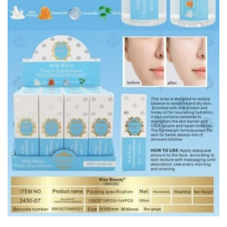
BISUTERIA
BOLSOS Y MONEDEROS
CALZADO
COMPLEMENTOS
TECNOLOGIA
HOGAR
TARJETAS REGALO