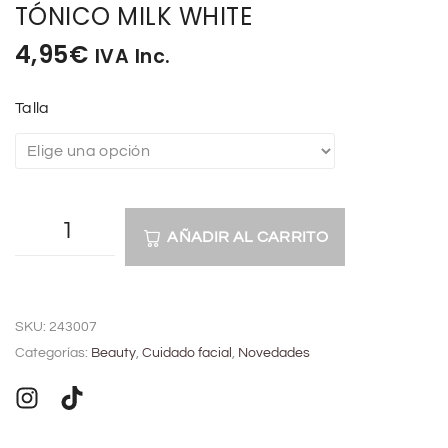
TÓNICO MILK WHITE
4,95
€
IVA Inc.
Talla
AÑADIR AL CARRITO
A
l
SKU:
243007
t
Categorías:
Beauty
,
Cuidado facial
,
Novedades
e
r
n
a