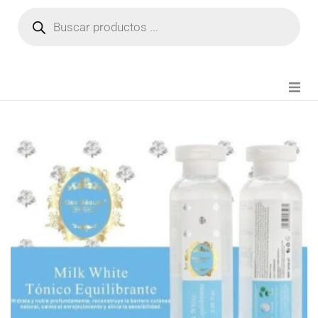
NOVEDADES
FIANZA TIKTOK
MODA CHICA
BEAUTY
PERFUMES