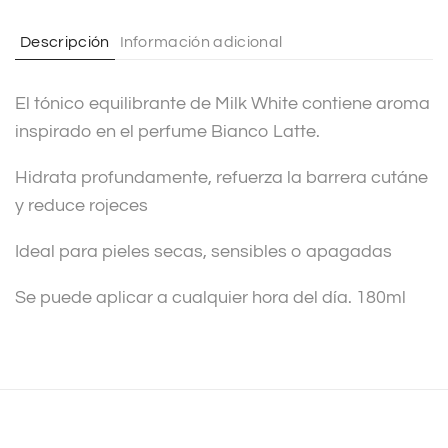
t
Descripción
Información adicional
i
v
El tónico equilibrante de Milk White contiene aroma
e
inspirado en el perfume Bianco Latte.
:
Hidrata profundamente, refuerza la barrera cutáne
y reduce rojeces
Ideal para pieles secas, sensibles o apagadas
Se puede aplicar a cualquier hora del día. 180ml