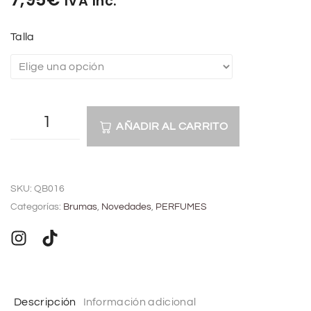
IVA Inc.
Talla
AÑADIR AL CARRITO
A
l
SKU:
QB016
t
Categorías:
Brumas
,
Novedades
,
PERFUMES
e
r
n
a
t
Descripción
Información adicional