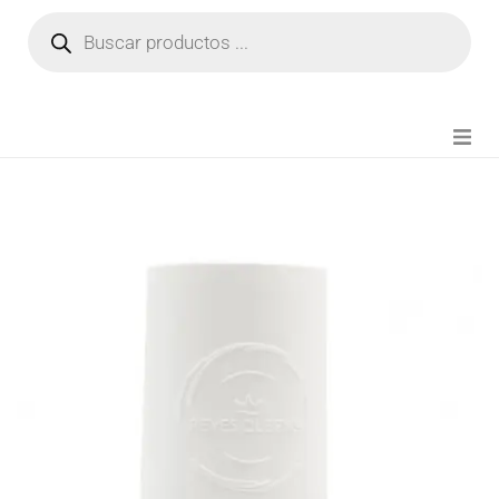
NOVEDADES
FIANZA TIKTOK
MODA CHICA
BEAUTY
PERFUMES