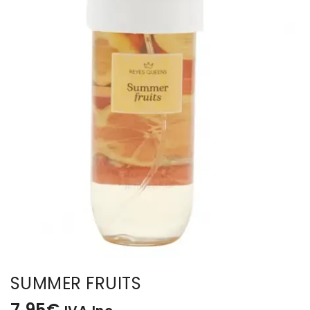
BISUTERIA
BOLSOS Y MONEDEROS
CALZADO
COMPLEMENTOS
TECNOLOGIA
HOGAR
TARJETAS REGALO
SUMMER FRUITS
7,95
€