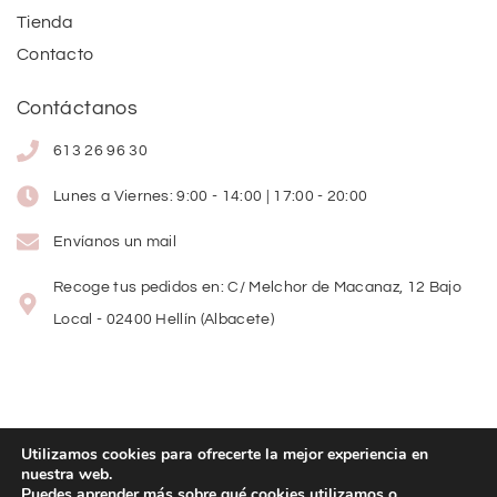
Tienda
Contacto
Contáctanos
613 26 96 30
Lunes a Viernes: 9:00 - 14:00 | 17:00 - 20:00
Envíanos un mail
Recoge tus pedidos en: C/ Melchor de Macanaz, 12 Bajo
Local - 02400 Hellín (Albacete)
Utilizamos cookies para ofrecerte la mejor experiencia en
nuestra web.
Copyright
©
2026
Lolitas Moda
Puedes aprender más sobre qué cookies utilizamos o