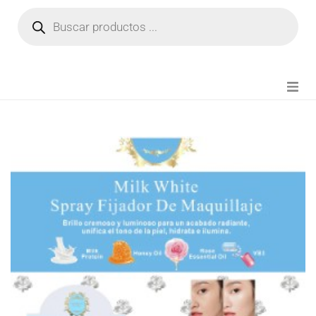
NOVEDADES
FIANZA TIKTOK
MODA CHICA
BEAUTY
PERFUMES