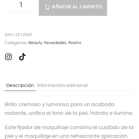
AÑADIR AL CARRITO
A
l
SKU:
2212507
t
Categorías:
Beauty
,
Novedades
,
Rostro
e
r
n
a
t
Descripción
Información adicional
i
v
Brillo cremoso y luminoso para un acabado
e
radiante, unifica el tono de la piel, hidrata e ilumina.
:
Este fijador de maquillaje combina el cuidado de la
piel y el maquillaje en una refrescante aplicación.