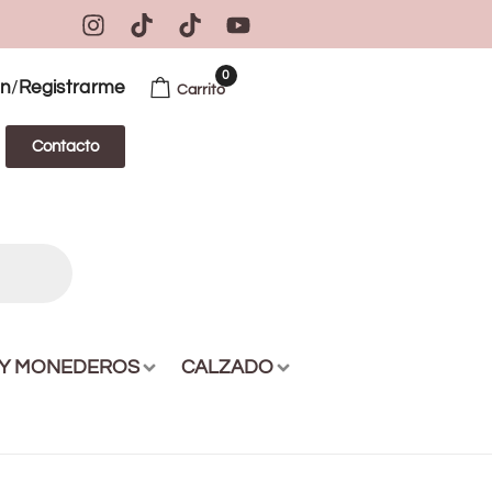
0
/
ón
Registrarme
Carrito
Contacto
 Y MONEDEROS
CALZADO