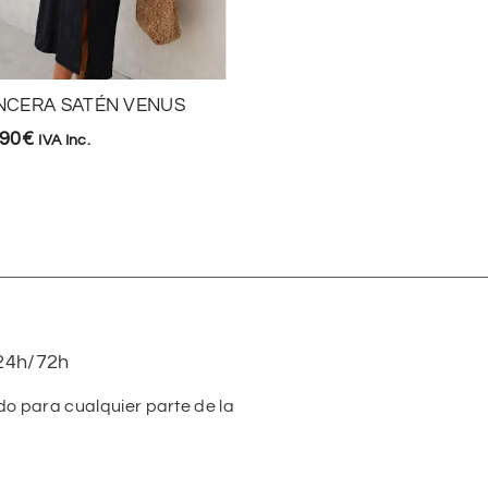
NCERA SATÉN VENUS
BLUSA ZIC ZAC
,90
€
19,90
€
IVA Inc.
IVA Inc.
24h/72h
do para cualquier parte de la