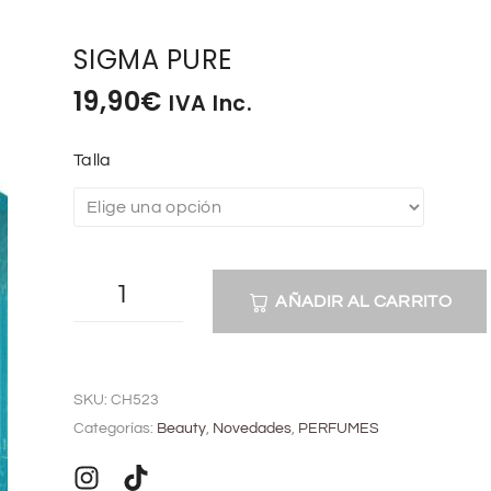
SIGMA PURE
19,90
€
IVA Inc.
Talla
AÑADIR AL CARRITO
A
l
SKU:
CH523
t
Categorías:
Beauty
,
Novedades
,
PERFUMES
e
r