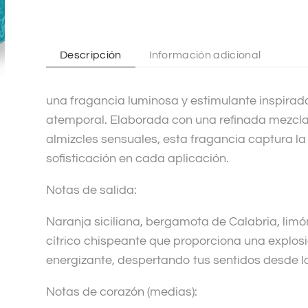
n
a
t
Descripción
Información adicional
i
v
una fragancia luminosa y estimulante inspirad
e
atemporal. Elaborada con una refinada mezcla d
:
almizcles sensuales, esta fragancia captura la
sofisticación en cada aplicación.
Notas de salida:
Naranja siciliana, bergamota de Calabria, limón 
cítrico chispeante que proporciona una explos
energizante, despertando tus sentidos desde la
Notas de corazón (medias):