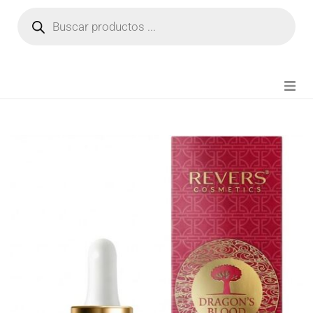
NOVEDADES
FIANZA TIKTOK
MODA CHICA
BEAUTY
PERFUMES