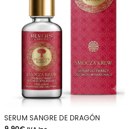
BISUTERIA
BOLSOS Y MONEDEROS
CALZADO
COMPLEMENTOS
TECNOLOGIA
HOGAR
TARJETAS REGALO
SERUM SANGRE DE DRAGÓN
9,90
€