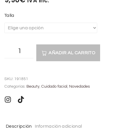
IVA Inc.
Talla
AÑADIR AL CARRITO
A
l
SKU:
191851
t
Categorías:
Beauty
,
Cuidado facial
,
Novedades
e
r
n
a
t
Descripción
Información adicional