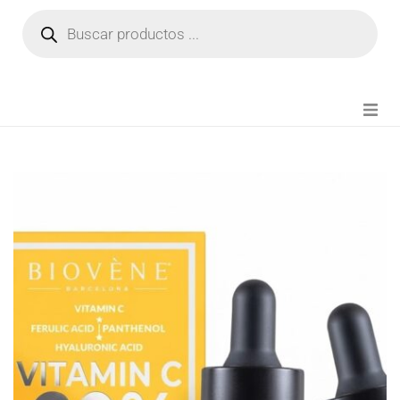
NOVEDADES
FIANZA TIKTOK
MODA CHICA
BEAUTY
PERFUMES