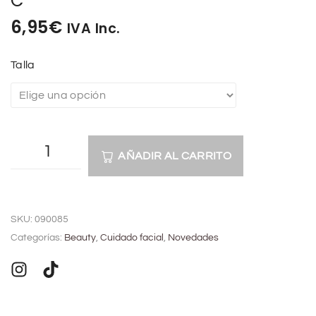
C
6,95
€
IVA Inc.
Talla
AÑADIR AL CARRITO
A
l
SKU:
090085
t
Categorías:
Beauty
,
Cuidado facial
,
Novedades
e
r
n
a