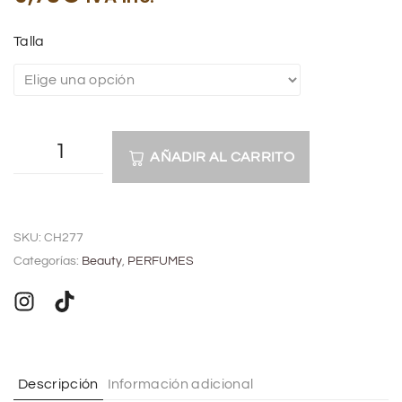
Talla
AÑADIR AL CARRITO
A
l
SKU:
CH277
t
Categorías:
Beauty
,
PERFUMES
e
r
n
a
t
Descripción
Información adicional
i