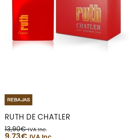
BISUTERIA
BOLSOS Y MONEDEROS
CALZADO
COMPLEMENTOS
TECNOLOGIA
HOGAR
REBAJAS
TARJETAS REGALO
RUTH DE CHATLER
13,90
€
IVA Inc.
9,73
€
IVA Inc.