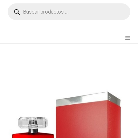
NOVEDADES
FIANZA TIKTOK
MODA CHICA
BEAUTY
PERFUMES