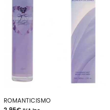
BISUTERIA
BOLSOS Y MONEDEROS
CALZADO
COMPLEMENTOS
TECNOLOGIA
HOGAR
TARJETAS REGALO
ROMANTICISMO
2,95
€