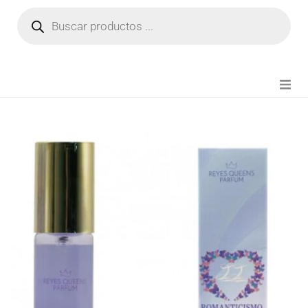
NOVEDADES
FIANZA TIKTOK
MODA CHICA
BEAUTY
PERFUMES