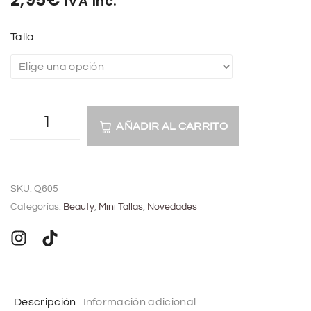
IVA Inc.
Talla
AÑADIR AL CARRITO
A
l
SKU:
Q605
t
Categorías:
Beauty
,
Mini Tallas
,
Novedades
e
r
n
a
t
Descripción
Información adicional