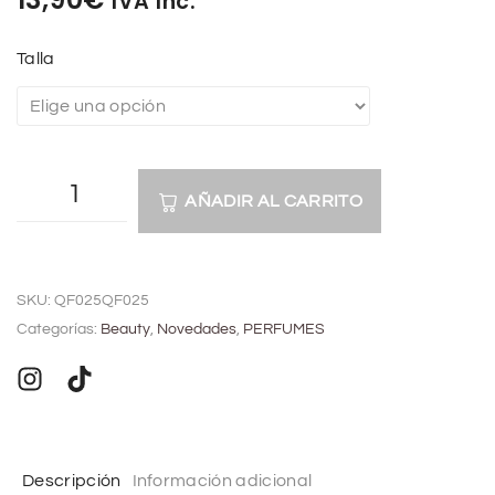
IVA Inc.
Talla
AÑADIR AL CARRITO
A
l
SKU:
QF025QF025
t
Categorías:
Beauty
,
Novedades
,
PERFUMES
e
r
n
a
t
Descripción
Información adicional