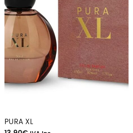
BISUTERIA
BOLSOS Y MONEDEROS
CALZADO
COMPLEMENTOS
TECNOLOGIA
HOGAR
TARJETAS REGALO
PURA XL
13,90
€