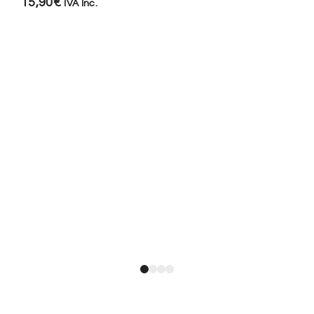
15,90
€
IVA Inc.