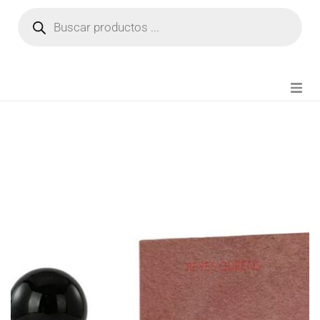
NOVEDADES
FIANZA TIKTOK
MODA CHICA
BEAUTY
PERFUMES